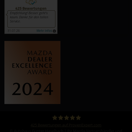
425
Bewertungen auf ProvenExpert.com
© Autohaus Günter Haselbach | Ihr Mazda-Vertragshändler und