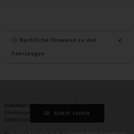
Rechtliche Hinweise zu den
Fahrzeugen
Autohaus Günter Haselbach e.K.
Eilenburger Chaussee 75
KARTE LADEN
04509 Delitzsch
Weitere Informationen zu Google Maps können Sie