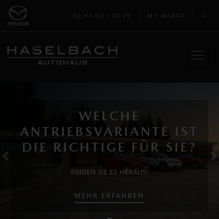
03 42 02 / 70 20
MY MAZDA
WELCHE
ANTRIEBSVARIANTE IST
DIE RICHTIGE FÜR SIE?
zurück
w
FINDEN SIE ES HERAUS!
MEHR ERFAHREN