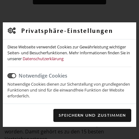
Privatsphäre-Einstellungen
Diese Webseite verwendet Cookies zur Gewährleistung wichtiger
Neuigkeiten
Seiten- und Besucherfunktionen. Mehr Informationen finden Sie in
unserer
Datenschutzerklärung
Dealer Excellence Award 2021
Autohaus Günter Haselbach erhält
Notwendige Cookies
Auszeichnung für die zufriedensten Kunden
Notwendige Cookies dienen zur Sicherstellung von grundlegenden
Funktionen und sind für die einwandfreie Funktion der Website
erforderlich.
Leverkusen, 26. Februar 2021: Für besonders hohe
Kundenzufriedenheit ist das Mazda Autohaus Günter
SPEICHERN UND ZUSTIMMEN
Haselbach e.K. Inhaber Thomas Haselbach jetzt mit
dem Dealer Excellence Award 2021 ausgezeichnet
worden. Damit gehört es zu den 15 besten