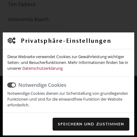
Tim Siebeck
Innocentia Busch
Alexander Jobs
Privatsphäre-Einstellungen
Diese Webseite verwendet Cookies zur Gewährleistung wichtiger
Seiten- und Besucherfunktionen. Mehr Informationen finden Sie in
unserer
Datenschutzerklärung
Notwendige Cookies
NAVIGATION
Notwendige Cookies dienen zur Sicherstellung von grundlegenden
Funktionen und sind für die einwandfreie Funktion der Website
erforderlich.
STELLENANZEIGEN
DATENSCHUTZBESTIMMUNGEN
SPEICHERN UND ZUSTIMMEN
RECHTLICHE HINWEISE