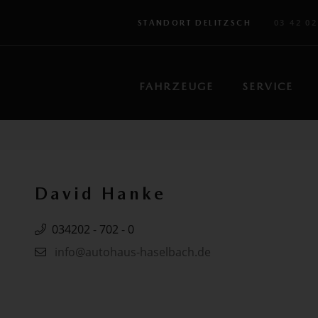
03 42 02
STANDORT DELITZSCH
FAHRZEUGE
SERVICE
David Hanke
034202 - 702 - 0
info@autohaus-haselbach.de