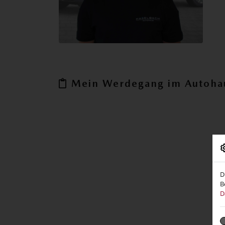
Mein Werdegang im Autoha
D
B
D