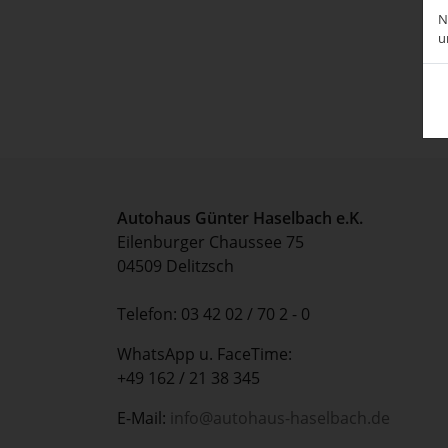
N
u
Autohaus Günter Haselbach e.K.
Eilenburger Chaussee 75
04509 Delitzsch
Telefon: 03 42 02 / 70 2 - 0
WhatsApp u. FaceTime:
+49 162 / 21 38 345
E-Mail:
info@autohaus-haselbach.de