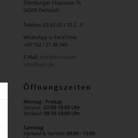
Eilenburger Chaussee 75
04509 Delitzsch
Telefon: 03 42 02 / 70 2 - 0
WhatsApp u. FaceTime:
+49 162 / 21 38 345
E-Mail:
info@autohaus-
haselbach.de
Öffnungszeiten
Montag - Freitag
Service:
07:00-18:00 Uhr
Verkauf:
09:30-18:00 Uhr
Samstag
Verkauf & Service:
09:00 - 13:00