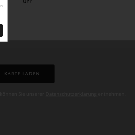
Uhr
en
KARTE LADEN
 können Sie unserer
Datenschutzerklärung
entnehmen.