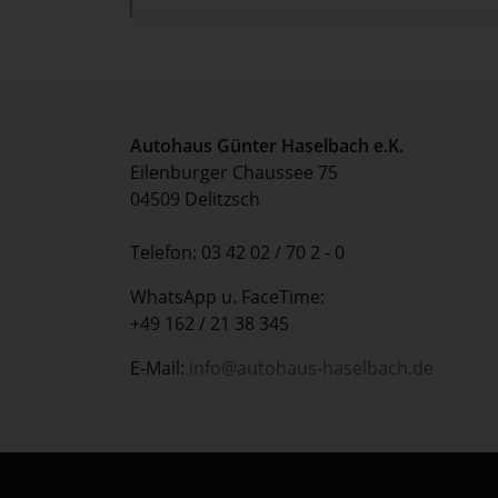
Autohaus Günter Haselbach e.K.
Eilenburger Chaussee 75
04509 Delitzsch
Telefon: 03 42 02 / 70 2 - 0
WhatsApp u. FaceTime:
+49 162 / 21 38 345
E-Mail:
info@autohaus-haselbach.de