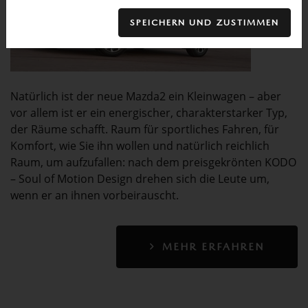
SPEICHERN UND ZUSTIMMEN
Natürlich ist der neue Mazda2 ein Kleinwagen – aber
vor allem ist er ein energischer, charakterstarker Typ,
der Räume schafft. Raum für sportliches Fahren, für
Komfort, wie Sie ihn wollen und natürlich reichlich
Raum, um aufzufallen: nach dem preisgekrönten KODO
– Soul of Motion Design drehen sich die Leute um,
wenn er an ihnen vorbeirauscht.
MEHR ERFAHREN