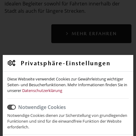
idealen Begleiter sowohl für Fahrten innerhalb der
Stadt als auch für längere Strecken.
MEHR ERFAHREN
Privatsphäre-Einstellungen
21.Okt.2016
Der Neue Mazda 2
Diese Webseite verwendet Cookies zur Gewährleistung wichtiger
Lassen Sie uns nicht über Größe
Seiten- und Besucherfunktionen. Mehr Informationen finden Sie in
sprechen. Sondern über Räume.
unserer
Datenschutzerklärung
Notwendige Cookies
Notwendige Cookies dienen zur Sicherstellung von grundlegenden
Funktionen und sind für die einwandfreie Funktion der Website
erforderlich.