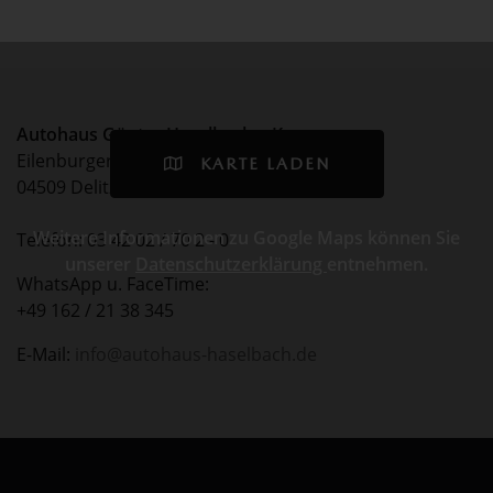
Autohaus Günter Haselbach e.K.
Eilenburger Chaussee 75
KARTE LADEN
04509 Delitzsch
Weitere Informationen zu Google Maps können Sie
Telefon: 03 42 02 / 70 2 - 0
unserer
Datenschutzerklärung
entnehmen.
WhatsApp u. FaceTime:
+49 162 / 21 38 345
E-Mail:
info@autohaus-haselbach.de