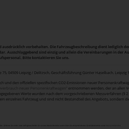
 ausdrücklich vorbehalten. Die Fahrzeugbeschreibung dient lediglich de
 dar. Ausschlaggebend sind einzig und allein die Vereinbarungen in der 
spersonal. Bitte kontaktieren Sie uns.
5, 04509 Leipzig / Delitzsch, Geschäftsführung Günter Haselbach, Leipzig 
auch und den offiziellen spezifischen CO2-Emissionen neuer Personenkraft
omverbrauch neuer Personenkraftwagen"
entnommen werden, der an allen Ve
 angegebenen Werte wurden nach dem vorgeschriebenen Messverfahren (§ 2 Nr
f ein einzelnes Fahrzeug und sind nicht Bestandteil des Angebots, sondern d
en. Erfahren Sie mehr über verfügbare Reifen für unsere Mazda-Modelle sowie über die entsprechenden Qualitätskriterien unter
Mazda-Reifenlabel