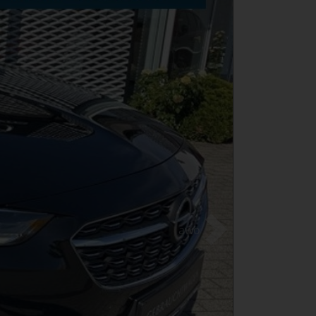
awo
Weiter