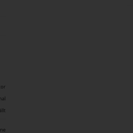
tor
al
llt
ine