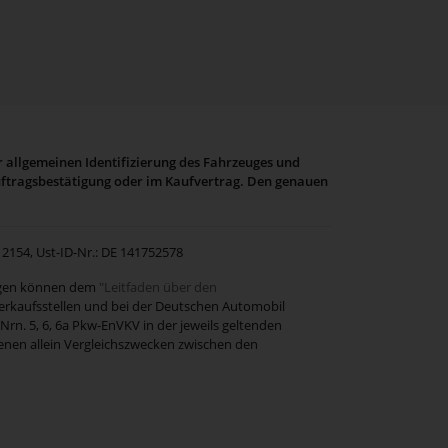
r allgemeinen Identifizierung des Fahrzeuges und
Auftragsbestätigung oder im Kaufvertrag. Den genauen
12154, Ust-ID-Nr.: DE 141752578
wagen können dem
"Leitfaden über den
rkaufsstellen und bei der Deutschen Automobil
n. 5, 6, 6a Pkw-EnVKV in der jeweils geltenden
ienen allein Vergleichszwecken zwischen den