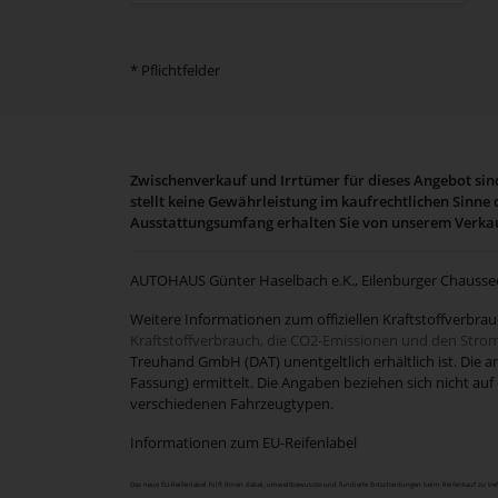
* Pflichtfelder
Zwischenverkauf und Irrtümer für dieses Angebot sind
stellt keine Gewährleistung im kaufrechtlichen Sinne
Ausstattungsumfang erhalten Sie von unserem Verkauf
AUTOHAUS Günter Haselbach e.K., Eilenburger Chaussee 7
Weitere Informationen zum offiziellen Kraftstoffverbr
Kraftstoffverbrauch, die CO2-Emissionen und den Str
Treuhand GmbH (DAT) unentgeltlich erhältlich ist. Die
Fassung) ermittelt. Die Angaben beziehen sich nicht au
verschiedenen Fahrzeugtypen.
Informationen zum EU-Reifenlabel
Das neue EU-Reifenlabel hilft Ihnen dabei, umweltbewusste und fundierte Entscheidungen beim Reifenkauf zu treff