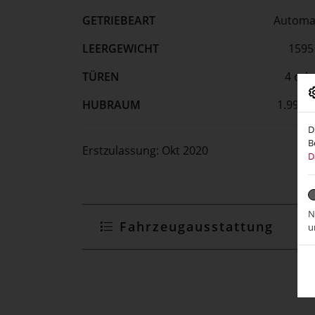
GETRIEBEART
Automa
LEERGEWICHT
1595
TÜREN
4 ode
HUBRAUM
1.998 
D
B
Erstzulassung:
Okt 2020
D
N
Fahrzeugausstattung
u