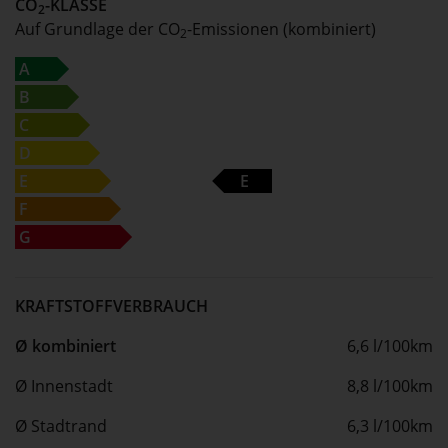
CO
-KLASSE
2
Auf Grundlage der CO
-Emissionen (kombiniert)
2
A
B
C
D
E
E
F
G
KRAFTSTOFFVERBRAUCH
Ø kombiniert
6,6 l/100km
Ø Innenstadt
8,8 l/100km
Ø Stadtrand
6,3 l/100km