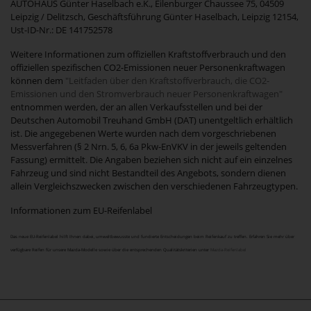
AUTOHAUS Günter Haselbach e.K., Eilenburger Chaussee 75, 04509
Leipzig / Delitzsch, Geschäftsführung Günter Haselbach, Leipzig 12154,
Ust-ID-Nr.: DE 141752578
Weitere Informationen zum offiziellen Kraftstoffverbrauch und den
offiziellen spezifischen CO2-Emissionen neuer Personenkraftwagen
können dem
"Leitfaden über den Kraftstoffverbrauch, die CO2-
Emissionen und den Stromverbrauch neuer Personenkraftwagen"
entnommen werden, der an allen Verkaufsstellen und bei der
Deutschen Automobil Treuhand GmbH (DAT) unentgeltlich erhältlich
ist. Die angegebenen Werte wurden nach dem vorgeschriebenen
Messverfahren (§ 2 Nrn. 5, 6, 6a Pkw-EnVKV in der jeweils geltenden
Fassung) ermittelt. Die Angaben beziehen sich nicht auf ein einzelnes
Fahrzeug und sind nicht Bestandteil des Angebots, sondern dienen
allein Vergleichszwecken zwischen den verschiedenen Fahrzeugtypen.
Informationen zum EU-Reifenlabel
Das neue EU-Reifenlabel hilft Ihnen dabei, umweltbewusste und fundierte Entscheidungen beim Reifenkauf zu treffen. Erfahren Sie mehr über
verfügbare Reifen für unsere Mazda-Modelle sowie über die entsprechenden Qualitätskriterien unter
Mazda-Reifenlabel