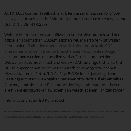
AUTOHAUS Günter Haselbach e.K., Eilenburger Chaussee 75, 04509
Leipzig / Delitzsch, Geschäftsführung Günter Haselbach, Leipzig 12154,
Ust-ID-Nr.: DE 141752578
Weitere Informationen zum offiziellen Kraftstoffverbrauch und den
offiziellen spezifischen CO2-Emissionen neuer Personenkraftwagen
können dem
"Leitfaden über den Kraftstoffverbrauch, die CO2-
Emissionen und den Stromverbrauch neuer Personenkraftwagen"
entnommen werden, der an allen Verkaufsstellen und bei der
Deutschen Automobil Treuhand GmbH (DAT) unentgeltlich erhältlich
ist. Die angegebenen Werte wurden nach dem vorgeschriebenen
Messverfahren (§ 2 Nrn. 5, 6, 6a Pkw-EnVKV in der jeweils geltenden
Fassung) ermittelt. Die Angaben beziehen sich nicht auf ein einzelnes
Fahrzeug und sind nicht Bestandteil des Angebots, sondern dienen
allein Vergleichszwecken zwischen den verschiedenen Fahrzeugtypen.
Informationen zum EU-Reifenlabel
Das neue EU-Reifenlabel hilft Ihnen dabei, umweltbewusste und fundierte Entscheidungen beim Reifenkauf zu treffen. Erfahren Sie mehr über
verfügbare Reifen für unsere Mazda-Modelle sowie über die entsprechenden Qualitätskriterien unter
Mazda-Reifenlabel