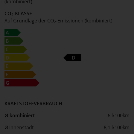
(kombiniert)
CO
-KLASSE
2
Auf Grundlage der CO
-Emissionen (kombiniert)
2
A
B
C
D
D
E
F
G
KRAFTSTOFFVERBRAUCH
Ø kombiniert
6 l/100km
Ø Innenstadt
8,1 l/100km