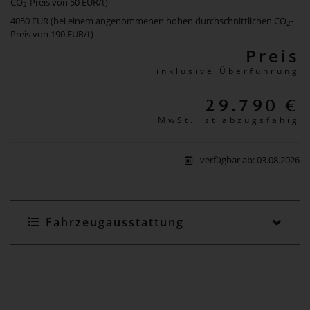
CO
-Preis von 50 EUR/t)
2
4050 EUR (bei einem angenommenen hohen durchschnittlichen CO
-
2
Preis von 190 EUR/t)
Preis
inklusive Überführung
29.790 €
MwSt. ist abzugsfähig
verfügbar ab: 03.08.2026
Fahrzeugausstattung