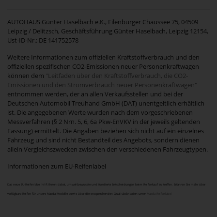
AUTOHAUS Günter Haselbach e.K., Eilenburger Chaussee 75, 04509
Leipzig / Delitzsch, Geschäftsführung Günter Haselbach, Leipzig 12154,
Ust-ID-Nr.: DE 141752578
Weitere Informationen zum offiziellen Kraftstoffverbrauch und den
offiziellen spezifischen CO2-Emissionen neuer Personenkraftwagen
können dem
"Leitfaden über den Kraftstoffverbrauch, die CO2-
Emissionen und den Stromverbrauch neuer Personenkraftwagen"
entnommen werden, der an allen Verkaufsstellen und bei der
Deutschen Automobil Treuhand GmbH (DAT) unentgeltlich erhältlich
ist. Die angegebenen Werte wurden nach dem vorgeschriebenen
Messverfahren (§ 2 Nrn. 5, 6, 6a Pkw-EnVKV in der jeweils geltenden
Fassung) ermittelt. Die Angaben beziehen sich nicht auf ein einzelnes
Fahrzeug und sind nicht Bestandteil des Angebots, sondern dienen
allein Vergleichszwecken zwischen den verschiedenen Fahrzeugtypen.
Informationen zum EU-Reifenlabel
Das neue EU-Reifenlabel hilft Ihnen dabei, umweltbewusste und fundierte Entscheidungen beim Reifenkauf zu treffen. Erfahren Sie mehr über
verfügbare Reifen für unsere Mazda-Modelle sowie über die entsprechenden Qualitätskriterien unter
Mazda-Reifenlabel