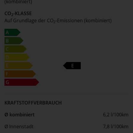
(kombiniert)
CO
-KLASSE
2
Auf Grundlage der CO
-Emissionen (kombiniert)
2
A
B
C
D
E
E
F
G
KRAFTSTOFFVERBRAUCH
Ø kombiniert
6,2 l/100km
Ø Innenstadt
7,8 l/100km