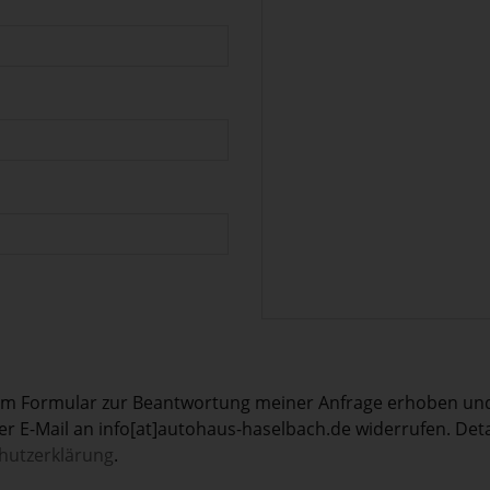
em Formular zur Beantwortung meiner Anfrage erhoben und 
t per E-Mail an info[at]autohaus-haselbach.de widerrufen. D
hutzerklärung
.