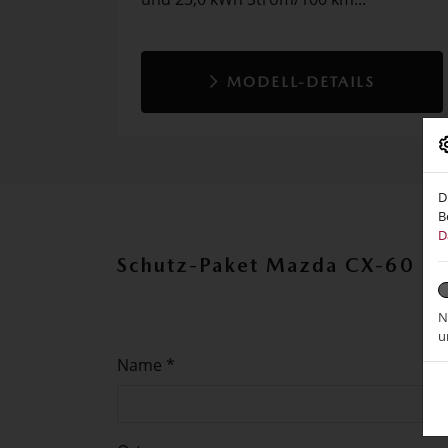
MODELL-DETAILS
D
B
D
Schutz-Paket Mazda CX-60 an
N
u
Name *