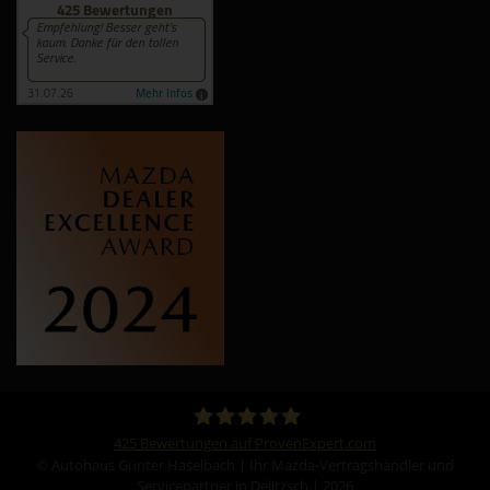
425
Bewertungen auf ProvenExpert.com
© Autohaus Günter Haselbach | Ihr Mazda-Vertragshändler und
Autohaus Günter Haselbach e.K.
Servicepartner in Delitzsch | 2026