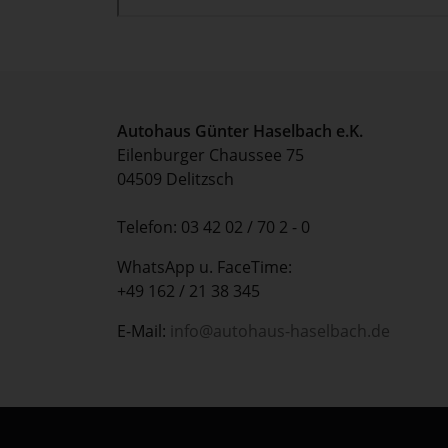
Autohaus Günter Haselbach e.K.
Eilenburger Chaussee 75
04509 Delitzsch
Telefon: 03 42 02 / 70 2 - 0
WhatsApp u. FaceTime:
+49 162 / 21 38 345
E-Mail:
info@autohaus-haselbach.de