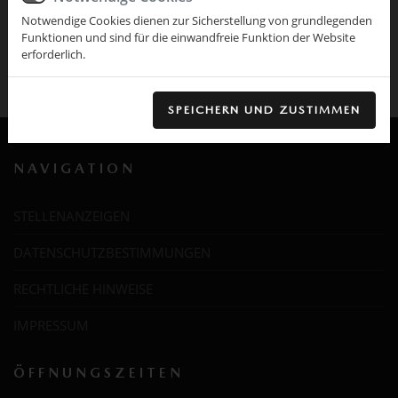
+49 162 / 21 38 345
Notwendige Cookies dienen zur Sicherstellung von grundlegenden
Funktionen und sind für die einwandfreie Funktion der Website
E-Mail:
info@autohaus-haselbach.de
erforderlich.
SPEICHERN UND ZUSTIMMEN
NAVIGATION
STELLENANZEIGEN
DATENSCHUTZBESTIMMUNGEN
RECHTLICHE HINWEISE
IMPRESSUM
ÖFFNUNGSZEITEN