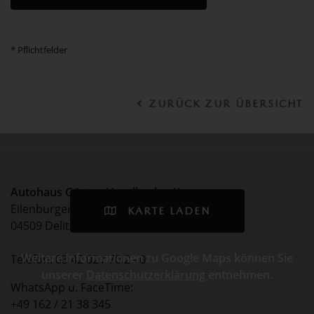
* Pflichtfelder
ZURÜCK ZUR ÜBERSICHT
Autohaus Günter Haselbach e.K.
Eilenburger Chaussee 75
KARTE LADEN
04509 Delitzsch
Weitere Informationen zu Google Maps können Sie
Telefon: 03 42 02 / 70 2 - 0
unserer
Datenschutzerklärung
entnehmen.
WhatsApp u. FaceTime:
+49 162 / 21 38 345