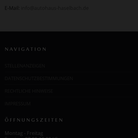
E-Mail:
info@autohaus-haselbach.de
NAVIGATION
STELLENANZEIGEN
DATENSCHUTZBESTIMMUNGEN
RECHTLICHE HINWEISE
IMPRESSUM
ÖFFNUNGSZEITEN
Montag - Freitag