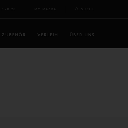
 / 70 20
MY MAZDA
SUCHE
ZUBEHÖR
VERLEIH
ÜBER UNS
W