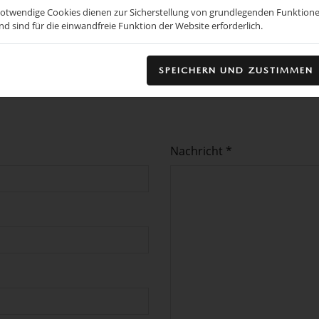
otwendige Cookies dienen zur Sicherstellung von grundlegenden Funktion
nd sind für die einwandfreie Funktion der Website erforderlich.
SPEICHERN UND ZUSTIMMEN
me+ 11kW anfragen
Nachricht *