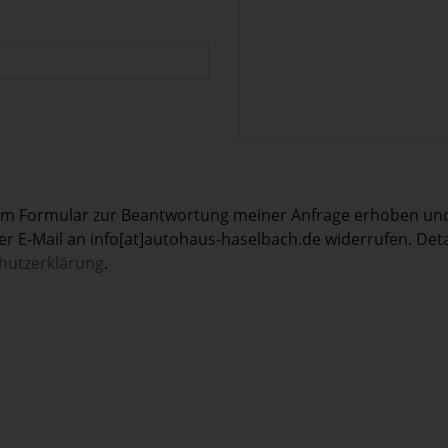
em Formular zur Beantwortung meiner Anfrage erhoben und 
t per E-Mail an info[at]autohaus-haselbach.de widerrufen. D
hutzerklärung
.