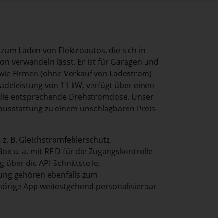
s
 zum Laden von Elektroautos, die sich in
n verwandeln lässt. Er ist für Garagen und
owie Firmen (ohne Verkauf von Ladestrom)
Ladeleistung von 11 kW, verfügt über einen
n die entsprechende Drehstromdose. Unser
lausstattung zu einem unschlagbaren Preis-
z. B. Gleichstromfehlerschutz,
 u. a. mit RFID für die Zugangskontrolle
über die API-Schnittstelle,
ng gehören ebenfalls zum
hörige App weitestgehend personalisierbar