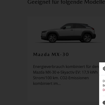
Geeignet für folgende Modelle
Mazda MX-30
Energieverbrauch kombiniert für den
Mazda MX-30 e-Skyactiv EV: 17,9 kWh
Strom/100 km. CO2-Emissionen
D
kombiniert im...
B
D