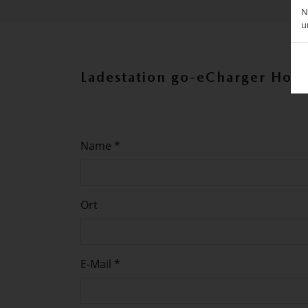
N
u
Ladestation go-eCharger Ho
Name *
Ort
E-Mail *